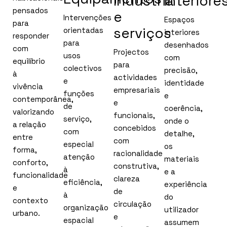
Indústria
Interiore
pensados
e
Intervenções
Espaços
para
serviços
orientadas
interiores
responder
para
desenhados
com
Projectos
usos
com
equilíbrio
para
colectivos
precisão,
à
actividades
e
identidade
vivência
empresariais
funções
e
contemporânea,
e
de
coerência,
valorizando
funcionais,
serviço,
onde o
a relação
concebidos
com
detalhe,
entre
com
especial
os
forma,
racionalidade
atenção
materiais
conforto,
construtiva,
à
e a
funcionalidade
clareza
eficiência,
experiência
e
de
à
do
contexto
circulação
organização
utilizador
urbano.
e
espacial
assumem