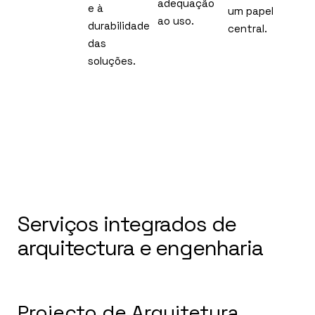
adequação
e à
um papel
ao uso.
durabilidade
central.
das
soluções.
Serviços integrados de
arquitectura e engenharia
Projecto de Arquitetura